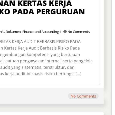
NAN KERTAS KERJA
SIKO PADA PERGURUAN
nis
,
Dokumen
,
Finance and Accounting
No Comments
TAS KERJA AUDIT BERBASIS RISIKO PADA
Kertas Kerja Audit Berbasis Risiko Pada
engembangan kompetensi yang bertujuan
, satuan pengawasan internal, serta pengelola
it yang sistematis, terstruktur, dan
s kerja audit berbasis risiko berfungsi […]
No Comments