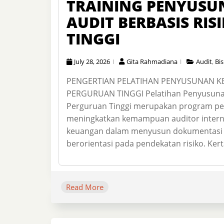
TRAINING PENYUSU
AUDIT BERBASIS RI
TINGGI
July 28, 2026
Gita Rahmadiana
Audit
,
Bis
PENGERTIAN PELATIHAN PENYUSUNAN KER
PERGURUAN TINGGI Pelatihan Penyusunan 
Perguruan Tinggi merupakan program p
meningkatkan kemampuan auditor internal
keuangan dalam menyusun dokumentasi aud
berorientasi pada pendekatan risiko. Kerta
Read More