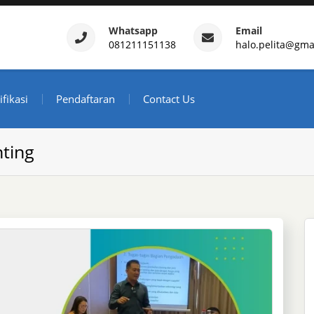
Whatsapp
Email
081211151138
halo.pelita@gma
ertifikasi – Daftar Trainin
ndonesia
ifikasi
Pendaftaran
Contact Us
ting