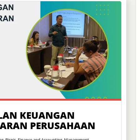
ELAN KEUANGAN
ARAN PERUSAHAAN
ng
,
Bisnis
,
Finance and Accounting
,
Management