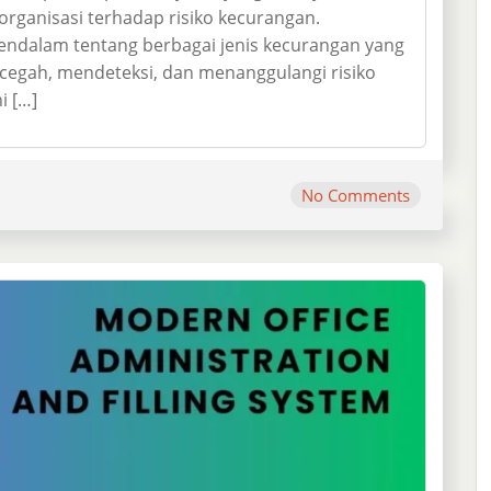
rganisasi terhadap risiko kecurangan.
ndalam tentang berbagai jenis kecurangan yang
ncegah, mendeteksi, dan menanggulangi risiko
i […]
No Comments