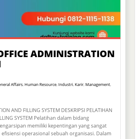
FFICE ADMINISTRATION
M
neral Affairs
,
Human Resource
,
Industri
,
Karir
,
Management
,
ION AND FILLING SYSTEM DESKRIPSI PELATIHAN
LING SYSTEM Pelatihan dalam bidang
engarsipan memiliki kepentingan yang sangat
efisiensi operasional sebuah organisasi. Dalam