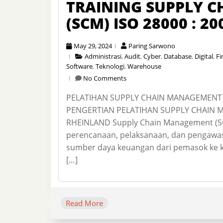
TRAINING SUPPLY 
(SCM) ISO 28000 : 
May 29, 2024
Paring Sarwono
Administrasi
,
Audit
,
Cyber
,
Database
,
Digital
,
Fi
Software
,
Teknologi
,
Warehouse
No Comments
PELATIHAN SUPPLY CHAIN MANAGEMENT (
PENGERTIAN PELATIHAN SUPPLY CHAIN MA
RHEINLAND Supply Chain Management (SC
perencanaan, pelaksanaan, dan pengawasa
sumber daya keuangan dari pemasok ke ko
[…]
Read More