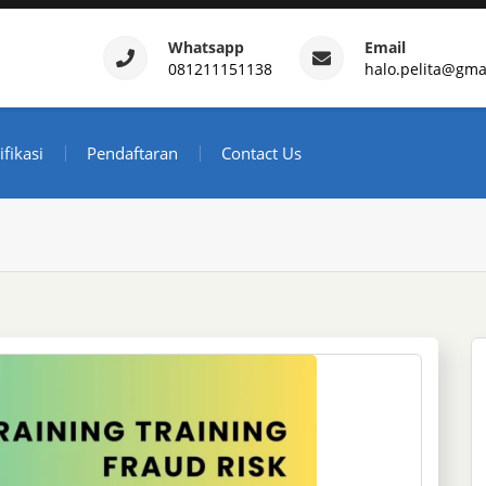
Whatsapp
Email
081211151138
halo.pelita@gma
ertifikasi – Daftar Trainin
ndonesia
ifikasi
Pendaftaran
Contact Us