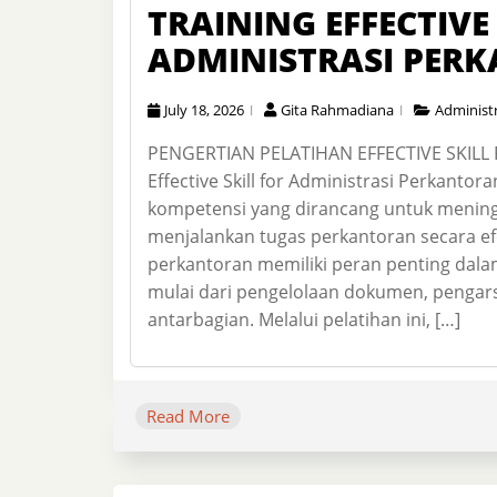
TRAINING EFFECTIVE
ADMINISTRASI PER
July 18, 2026
Gita Rahmadiana
Administr
PENGERTIAN PELATIHAN EFFECTIVE SKILL
Effective Skill for Administrasi Perka
kompetensi yang dirancang untuk menin
menjalankan tugas perkantoran secara efek
perkantoran memiliki peran penting dala
mulai dari pengelolaan dokumen, pengars
antarbagian. Melalui pelatihan ini, […]
Read More