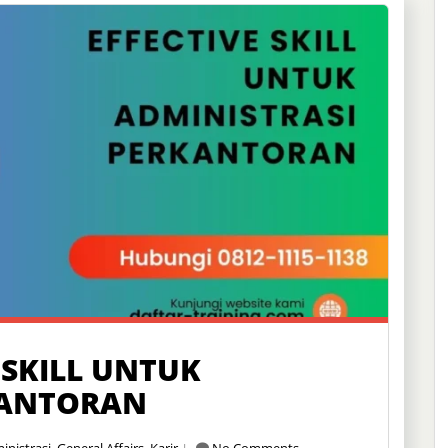
 SKILL UNTUK
KANTORAN
inistrasi
,
General Affairs
,
Karir
No Comments