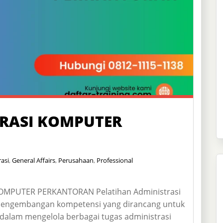
TRASI KOMPUTER
asi
,
General Affairs
,
Perusahaan
,
Professional
OMPUTER PERKANTORAN Pelatihan Administrasi
pengembangan kompetensi yang dirancang untuk
dalam mengelola berbagai tugas administrasi