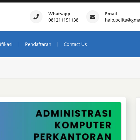
Whatsapp
Email
081211151138
halo.pelita@gma
ertifikasi – Daftar Trainin
ndonesia
ifikasi
Pendaftaran
Contact Us