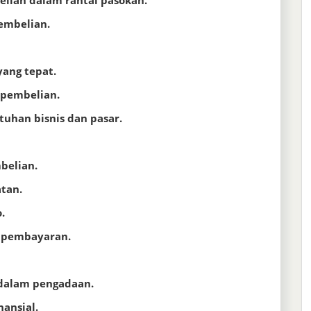
lian dalam rantai pasokan.
embelian.
ang tepat.
pembelian.
uhan bisnis dan pasar.
belian.
atan.
.
t pembayaran.
 dalam pengadaan.
ansial.