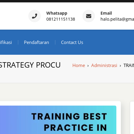
Whatsapp
Email
081211151138
halo.pelita@gma
ertifikasi – Daftar Trainin
ndonesia
ifikasi
Pendaftaran
Contact Us
 STRATEGY PROCU
Home
›
Administrasi
›
TRAI