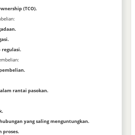
Ownership (TCO).
belian:
gadaan.
asi.
regulasi.
embelian:
 pembelian.
alam rantai pasokan.
k.
ubungan yang saling menguntungkan.
 proses.