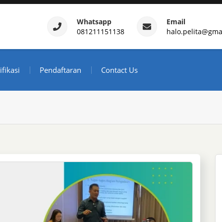
Whatsapp
Email
081211151138
halo.pelita@gma
ertifikasi – Daftar Trainin
ndonesia
ifikasi
Pendaftaran
Contact Us