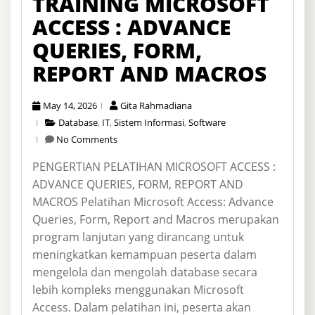
TRAINING MICROSOFT
ACCESS : ADVANCE
QUERIES, FORM,
REPORT AND MACROS
May 14, 2026
Gita Rahmadiana
Database
,
IT
,
Sistem Informasi
,
Software
No Comments
PENGERTIAN PELATIHAN MICROSOFT ACCESS :
ADVANCE QUERIES, FORM, REPORT AND
MACROS Pelatihan Microsoft Access: Advance
Queries, Form, Report and Macros merupakan
program lanjutan yang dirancang untuk
meningkatkan kemampuan peserta dalam
mengelola dan mengolah database secara
lebih kompleks menggunakan Microsoft
Access. Dalam pelatihan ini, peserta akan