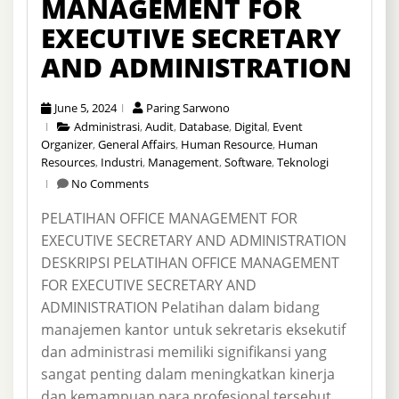
MANAGEMENT FOR
EXECUTIVE SECRETARY
AND ADMINISTRATION
June 5, 2024
Paring Sarwono
Administrasi
,
Audit
,
Database
,
Digital
,
Event
Organizer
,
General Affairs
,
Human Resource
,
Human
Resources
,
Industri
,
Management
,
Software
,
Teknologi
No Comments
PELATIHAN OFFICE MANAGEMENT FOR
EXECUTIVE SECRETARY AND ADMINISTRATION
DESKRIPSI PELATIHAN OFFICE MANAGEMENT
FOR EXECUTIVE SECRETARY AND
ADMINISTRATION Pelatihan dalam bidang
manajemen kantor untuk sekretaris eksekutif
dan administrasi memiliki signifikansi yang
sangat penting dalam meningkatkan kinerja
dan kemampuan para profesional tersebut.