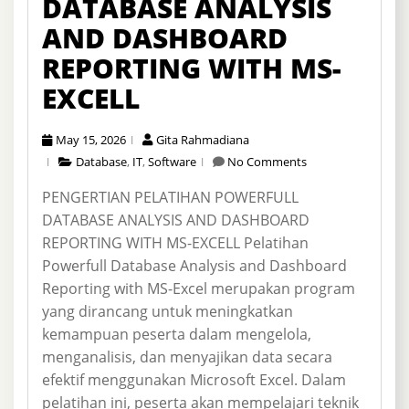
DATABASE ANALYSIS
AND DASHBOARD
REPORTING WITH MS-
EXCELL
May 15, 2026
Gita Rahmadiana
Database
,
IT
,
Software
No Comments
PENGERTIAN PELATIHAN POWERFULL
DATABASE ANALYSIS AND DASHBOARD
REPORTING WITH MS-EXCELL Pelatihan
Powerfull Database Analysis and Dashboard
Reporting with MS-Excel merupakan program
yang dirancang untuk meningkatkan
kemampuan peserta dalam mengelola,
menganalisis, dan menyajikan data secara
efektif menggunakan Microsoft Excel. Dalam
pelatihan ini, peserta akan mempelajari teknik