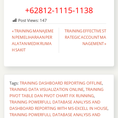
+62812-1115-1138
Post Views:
147
Post
« TRAINING MANAJEME
TRAINING EFFECTIVE ST
N PEMELIHARAAN PER
RATEGIC ACCOUNT MA
navigation
ALATAN MEDIK RUMA
NAGEMENT »
H SAKIT
Tags:
TRAINING DASHBOARD REPORTING OFFLINE
,
TRAINING DATA VISUALIZATION ONLINE
,
TRAINING
PIVOT TABLE DAN PIVOT CHART FIX RUNNING
,
TRAINING POWERFULL DATABASE ANALYSIS AND
DASHBOARD REPORTING WITH MS-EXCELL IN HOUSE
,
TRAINING POWERFULL DATABASE ANALYSIS AND