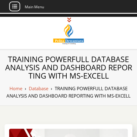
Main Menu
Skip
to
content
Pusat Pelatihan
Informasi Public Training, Inhouse,
TRAINING POWERFULL DATABASE
Sertifikasi di Indonesia
dan Sertifikasi –
ANALYSIS AND DASHBOARD REPOR
TING WITH MS-EXCELL
Daftar Training
Indonesia
Home
›
Database
›
TRAINING POWERFULL DATABASE
ANALYSIS AND DASHBOARD REPORTING WITH MS-EXCELL