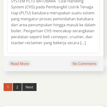
SYSTEM PLTU BATUBARA Coal Handling
System (CHS) pada Pembangkit Listrik Tenaga
Uap (PLTU) batubara merupakan suatu sistem
yang mengatur proses pemindahan batubara
dari area penumpukan hingga masuk ke dalam
boiler. Pengertian CHS mencakup serangkaian
peralatan seperti belt conveyor, crusher, dan
stacker-reclaimer yang bekerja secara […]
Read More
No Comments
Post
1
2
Next
navigation