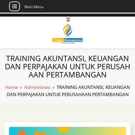
Main Menu
Skip
to
content
Pusat Pelatihan
Informasi Public Training, Inhouse,
TRAINING AKUNTANSI, KEUANGAN
Sertifikasi di Indonesia
dan Sertifikasi –
DAN PERPAJAKAN UNTUK PERUSAH
AAN PERTAMBANGAN
Daftar Training
Indonesia
Home
›
Administrasi
›
TRAINING AKUNTANSI, KEUANGAN
DAN PERPAJAKAN UNTUK PERUSAHAAN PERTAMBANGAN