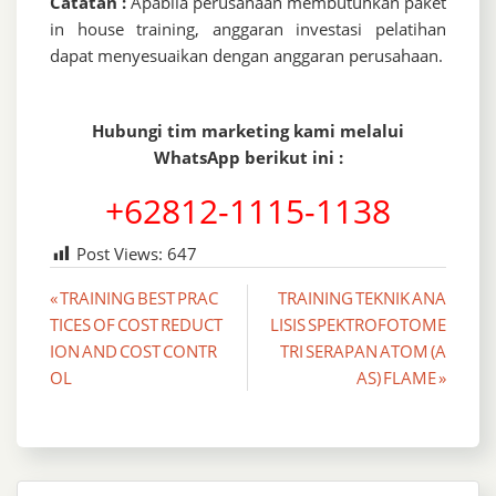
Catatan :
Apabila perusahaan membutuhkan paket
in house training, anggaran investasi pelatihan
dapat menyesuaikan dengan anggaran perusahaan.
Hubungi tim marketing kami melalui
WhatsApp berikut ini :
+62812-1115-1138
Post Views:
647
Post
« TRAINING BEST PRAC
TRAINING TEKNIK ANA
TICES OF COST REDUCT
LISIS SPEKTROFOTOME
navigation
ION AND COST CONTR
TRI SERAPAN ATOM (A
OL
AS) FLAME »