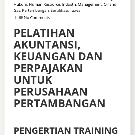
Hukum
,
Human Resource
,
Industri
,
Management
,
Oil and
Gas
,
Pertambangan
,
Sertifikasi
,
Taxes
No Comments
PELATIHAN
AKUNTANSI,
KEUANGAN DAN
PERPAJAKAN
UNTUK
PERUSAHAAN
PERTAMBANGAN
PENGERTIAN TRAINING