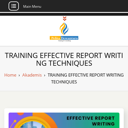
Main Menu
Skip
to
content
Pusat Pelatihan
Informasi Public Training, Inhouse,
TRAINING EFFECTIVE REPORT WRITI
Sertifikasi di Indonesia
dan Sertifikasi –
NG TECHNIQUES
Daftar Training
Home
›
Akademis
›
TRAINING EFFECTIVE REPORT WRITING
Indonesia
TECHNIQUES