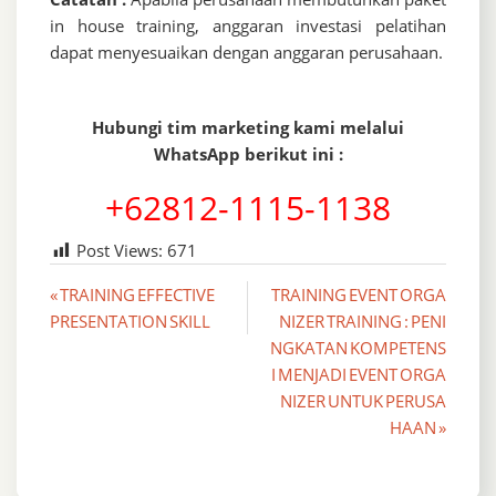
in house training, anggaran investasi pelatihan
dapat menyesuaikan dengan anggaran perusahaan.
Hubungi tim marketing kami melalui
WhatsApp berikut ini :
+62812-1115-1138
Post Views:
671
Post
« TRAINING EFFECTIVE
TRAINING EVENT ORGA
PRESENTATION SKILL
NIZER TRAINING : PENI
navigation
NGKATAN KOMPETENS
I MENJADI EVENT ORGA
NIZER UNTUK PERUSA
HAAN »