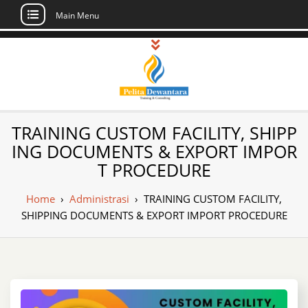
Main Menu
Skip
to
content
Pusat Pelatihan
Informasi Public Training, Inhouse,
TRAINING CUSTOM FACILITY, SHIPP
Sertifikasi di Indonesia
dan Sertifikasi –
ING DOCUMENTS & EXPORT IMPOR
T PROCEDURE
Daftar Training
Indonesia
Home
›
Administrasi
›
TRAINING CUSTOM FACILITY,
SHIPPING DOCUMENTS & EXPORT IMPORT PROCEDURE