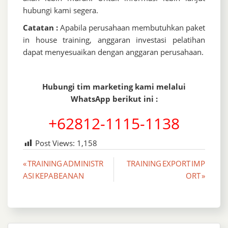
hubungi kami segera.
Catatan :
Apabila perusahaan membutuhkan paket
in house training, anggaran investasi pelatihan
dapat menyesuaikan dengan anggaran perusahaan.
Hubungi tim marketing kami melalui
WhatsApp berikut ini :
+62812-1115-1138
Post Views:
1,158
Post
« TRAINING ADMINISTR
TRAINING EXPORT IMP
ASI KEPABEANAN
ORT »
navigation