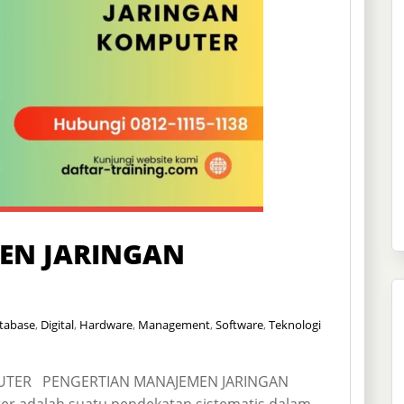
EN JARINGAN
tabase
,
Digital
,
Hardware
,
Management
,
Software
,
Teknologi
UTER PENGERTIAN MANAJEMEN JARINGAN
 adalah suatu pendekatan sistematis dalam