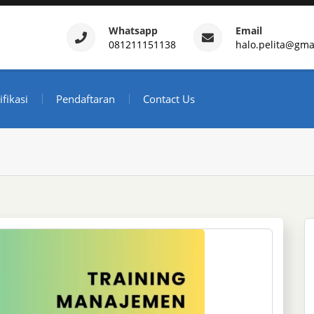
Whatsapp
Email
081211151138
halo.pelita@gma
ertifikasi – Daftar Trainin
ndonesia
ifikasi
Pendaftaran
Contact Us