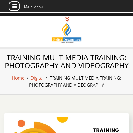
Main Menu
Skip
to
content
Pusat Pelatihan
Informasi Public Training, Inhouse,
TRAINING MULTIMEDIA TRAINING:
Sertifikasi di Indonesia
dan Sertifikasi –
PHOTOGRAPHY AND VIDEOGRAPHY
Daftar Training
Home
›
Digital
›
TRAINING MULTIMEDIA TRAINING:
Indonesia
PHOTOGRAPHY AND VIDEOGRAPHY