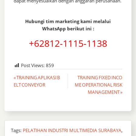
dapat menyesuaikan dengan anggaran perusahaan.
Hubungi tim marketing kami melalui
WhatsApp berikut ini :
+62812-1115-1138
Post Views:
859
Post
« TRAINING APLIKASI B
TRAINING FIXED INCO
ELT CONVEYOR
ME OPERATIONAL RISK
navigation
MANAGEMENT »
Tags:
PELATIHAN INDUSTRI MULTIMEDIA SURABAYA
,