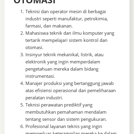
Teknisi dan operator mesin di berbagai
industri seperti manufaktur, petrokimia,
farmasi, dan makanan.
Mahasiswa teknik dan ilmu komputer yang
tertarik mempelajari sistem kontrol dan
otomasi.
Insinyur teknik mekanikal, listrik, atau
elektronik yang ingin memperdalam
pengetahuan mereka dalam bidang
instrumentasi.
Manajer produksi yang bertanggung jawab
atas efisiensi operasional dan pemeliharaan
peralatan industri.
Teknisi perawatan prediktif yang
membutuhkan pemahaman mendalam
tentang sensor dan sistem pengukuran.
Profesional layanan teknis yang ingin
memperluas keterampilan mereka ke dalam