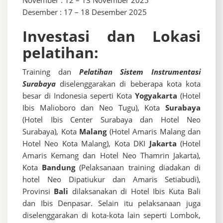
Desember : 17 – 18 Desember 2025
Investasi dan Lokasi
pelatihan:
Training dan
Pelatihan Sistem Instrumentasi
Surabaya
diselenggarakan di beberapa kota kota
besar di Indonesia seperti Kota
Yogyakarta
(Hotel
Ibis Malioboro dan Neo Tugu), Kota
Surabaya
(Hotel Ibis Center Surabaya dan Hotel Neo
Surabaya), Kota
Malang
(Hotel Amaris Malang dan
Hotel Neo Kota Malang), Kota DKI
Jakarta
(Hotel
Amaris Kemang dan Hotel Neo Thamrin Jakarta),
Kota
Bandung
(Pelaksanaan training diadakan di
hotel Neo Dipatiukur dan Amaris Setiabudi),
Provinsi
Bali
dilaksanakan di Hotel Ibis Kuta Bali
dan Ibis Denpasar. Selain itu pelaksanaan juga
diselenggarakan di kota-kota lain seperti Lombok,