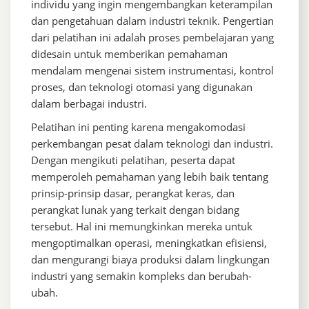
individu yang ingin mengembangkan keterampilan
dan pengetahuan dalam industri teknik. Pengertian
dari pelatihan ini adalah proses pembelajaran yang
didesain untuk memberikan pemahaman
mendalam mengenai sistem instrumentasi, kontrol
proses, dan teknologi otomasi yang digunakan
dalam berbagai industri.
Pelatihan ini penting karena mengakomodasi
perkembangan pesat dalam teknologi dan industri.
Dengan mengikuti pelatihan, peserta dapat
memperoleh pemahaman yang lebih baik tentang
prinsip-prinsip dasar, perangkat keras, dan
perangkat lunak yang terkait dengan bidang
tersebut. Hal ini memungkinkan mereka untuk
mengoptimalkan operasi, meningkatkan efisiensi,
dan mengurangi biaya produksi dalam lingkungan
industri yang semakin kompleks dan berubah-
ubah.