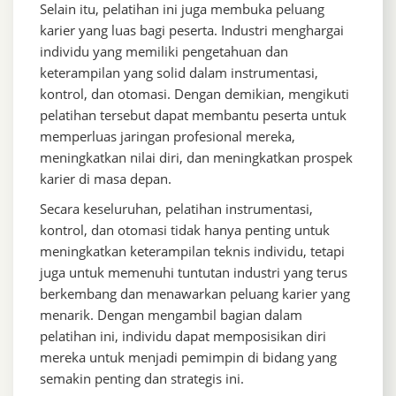
Selain itu, pelatihan ini juga membuka peluang
karier yang luas bagi peserta. Industri menghargai
individu yang memiliki pengetahuan dan
keterampilan yang solid dalam instrumentasi,
kontrol, dan otomasi. Dengan demikian, mengikuti
pelatihan tersebut dapat membantu peserta untuk
memperluas jaringan profesional mereka,
meningkatkan nilai diri, dan meningkatkan prospek
karier di masa depan.
Secara keseluruhan, pelatihan instrumentasi,
kontrol, dan otomasi tidak hanya penting untuk
meningkatkan keterampilan teknis individu, tetapi
juga untuk memenuhi tuntutan industri yang terus
berkembang dan menawarkan peluang karier yang
menarik. Dengan mengambil bagian dalam
pelatihan ini, individu dapat memposisikan diri
mereka untuk menjadi pemimpin di bidang yang
semakin penting dan strategis ini.