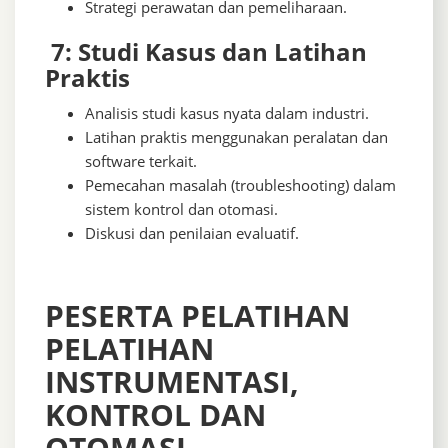
Strategi perawatan dan pemeliharaan.
7: Studi Kasus dan Latihan
Praktis
Analisis studi kasus nyata dalam industri.
Latihan praktis menggunakan peralatan dan
software terkait.
Pemecahan masalah (troubleshooting) dalam
sistem kontrol dan otomasi.
Diskusi dan penilaian evaluatif.
PESERTA PELATIHAN
PELATIHAN
INSTRUMENTASI,
KONTROL DAN
OTOMASI