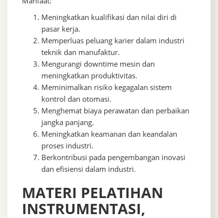
Manfaat:
Meningkatkan kualifikasi dan nilai diri di
pasar kerja.
Memperluas peluang karier dalam industri
teknik dan manufaktur.
Mengurangi downtime mesin dan
meningkatkan produktivitas.
Meminimalkan risiko kegagalan sistem
kontrol dan otomasi.
Menghemat biaya perawatan dan perbaikan
jangka panjang.
Meningkatkan keamanan dan keandalan
proses industri.
Berkontribusi pada pengembangan inovasi
dan efisiensi dalam industri.
MATERI PELATIHAN
INSTRUMENTASI,