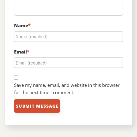
Name
*
Email
*
Save my name, email, and website in this browser
for the next time I comment.