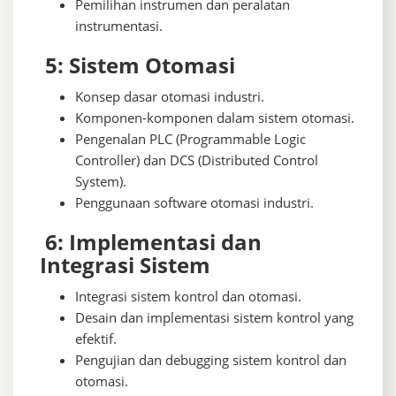
Pemilihan instrumen dan peralatan
instrumentasi.
5: Sistem Otomasi
Konsep dasar otomasi industri.
Komponen-komponen dalam sistem otomasi.
Pengenalan PLC (Programmable Logic
Controller) dan DCS (Distributed Control
System).
Penggunaan software otomasi industri.
6: Implementasi dan
Integrasi Sistem
Integrasi sistem kontrol dan otomasi.
Desain dan implementasi sistem kontrol yang
efektif.
Pengujian dan debugging sistem kontrol dan
otomasi.