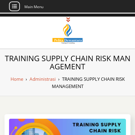
Main Menu
Skip
to
content
Pusat Pelatihan
Informasi Public Training, Inhouse,
TRAINING SUPPLY CHAIN RISK MAN
Sertifikasi di Indonesia
dan Sertifikasi –
AGEMENT
Daftar Training
Home
›
Administrasi
›
TRAINING SUPPLY CHAIN RISK
Indonesia
MANAGEMENT