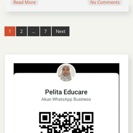
Read More
No Comments
Post
1
2
…
7
Next
navigation