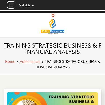
Main Menu
Skip
to
content
Pusat Pelatihan
Informasi Public Training, Inhouse,
TRAINING STRATEGIC BUSINESS & F
Sertifikasi di Indonesia
dan Sertifikasi –
INANCIAL ANALYSIS
Daftar Training
Home
›
Administrasi
›
TRAINING STRATEGIC BUSINESS &
Indonesia
FINANCIAL ANALYSIS