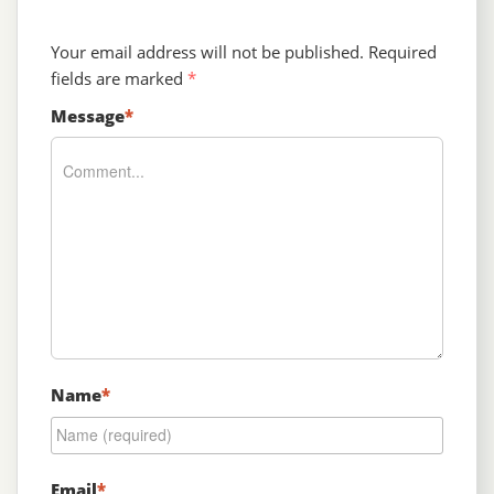
Your email address will not be published.
Required
fields are marked
*
Message
*
Name
*
Email
*