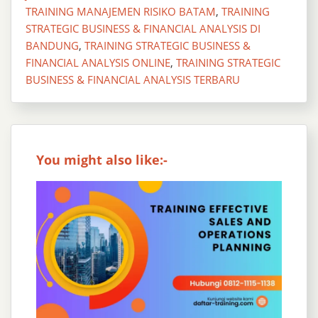
TRAINING MANAJEMEN RISIKO BATAM
,
TRAINING
STRATEGIC BUSINESS & FINANCIAL ANALYSIS DI
BANDUNG
,
TRAINING STRATEGIC BUSINESS &
FINANCIAL ANALYSIS ONLINE
,
TRAINING STRATEGIC
BUSINESS & FINANCIAL ANALYSIS TERBARU
You might also like:-