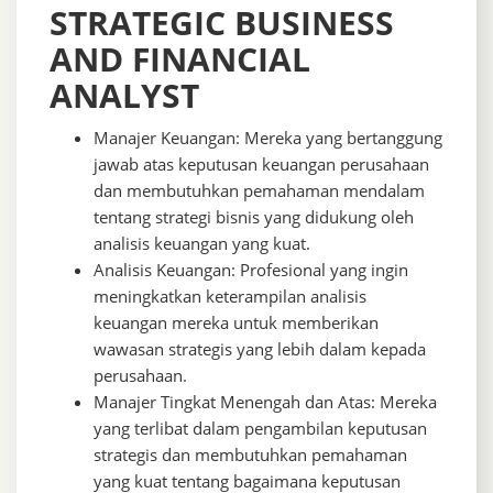
STRATEGIC BUSINESS
AND FINANCIAL
ANALYST
Manajer Keuangan: Mereka yang bertanggung
jawab atas keputusan keuangan perusahaan
dan membutuhkan pemahaman mendalam
tentang strategi bisnis yang didukung oleh
analisis keuangan yang kuat.
Analisis Keuangan: Profesional yang ingin
meningkatkan keterampilan analisis
keuangan mereka untuk memberikan
wawasan strategis yang lebih dalam kepada
perusahaan.
Manajer Tingkat Menengah dan Atas: Mereka
yang terlibat dalam pengambilan keputusan
strategis dan membutuhkan pemahaman
yang kuat tentang bagaimana keputusan