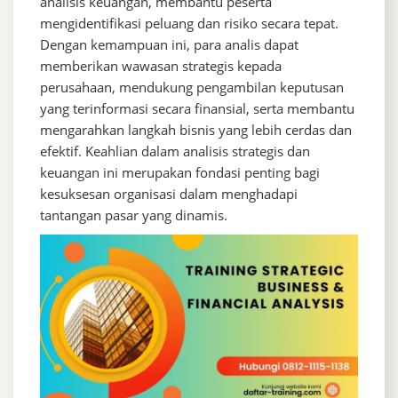
analisis keuangan, membantu peserta
mengidentifikasi peluang dan risiko secara tepat.
Dengan kemampuan ini, para analis dapat
memberikan wawasan strategis kepada
perusahaan, mendukung pengambilan keputusan
yang terinformasi secara finansial, serta membantu
mengarahkan langkah bisnis yang lebih cerdas dan
efektif. Keahlian dalam analisis strategis dan
keuangan ini merupakan fondasi penting bagi
kesuksesan organisasi dalam menghadapi
tantangan pasar yang dinamis.