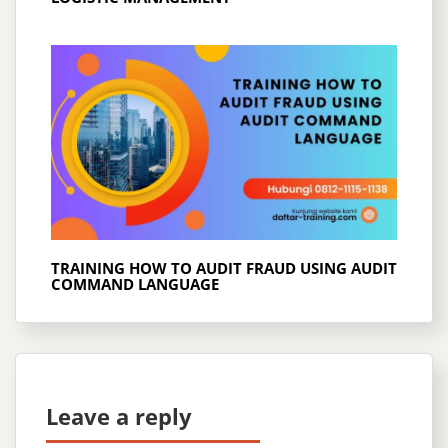
TRAINING HOW TO AUDIT FRAUD USING AUDIT
COMMAND LANGUAGE
Leave a reply