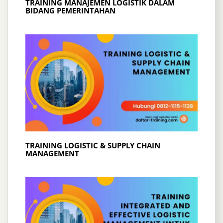
TRAINING MANAJEMEN LOGISTIK DALAM
BIDANG PEMERINTAHAN
TRAINING LOGISTIC & SUPPLY CHAIN
MANAGEMENT