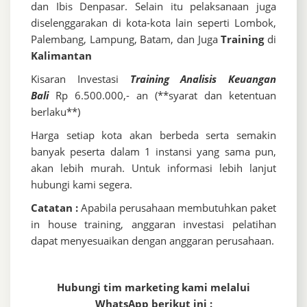
dan Ibis Denpasar. Selain itu pelaksanaan juga
diselenggarakan di kota-kota lain seperti Lombok,
Palembang, Lampung, Batam, dan Juga
Training
di
Kalimantan
Kisaran Investasi
Training Analisis Keuangan
Bali
Rp 6.500.000,- an (**syarat dan ketentuan
berlaku**)
Harga setiap kota akan berbeda serta semakin
banyak peserta dalam 1 instansi yang sama pun,
akan lebih murah. Untuk informasi lebih lanjut
hubungi kami segera.
Catatan :
Apabila perusahaan membutuhkan paket
in house training, anggaran investasi pelatihan
dapat menyesuaikan dengan anggaran perusahaan.
Hubungi tim marketing kami melalui
WhatsApp berikut ini :