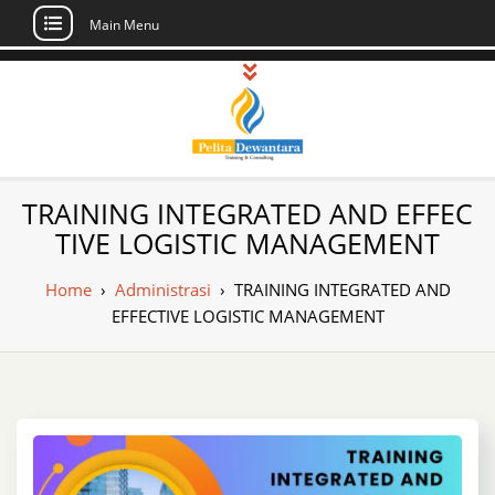
Main Menu
Skip
to
content
Pusat Pelatihan
Informasi Public Training, Inhouse,
TRAINING INTEGRATED AND EFFEC
Sertifikasi di Indonesia
dan Sertifikasi –
TIVE LOGISTIC MANAGEMENT
Daftar Training
Home
›
Administrasi
›
TRAINING INTEGRATED AND
Indonesia
EFFECTIVE LOGISTIC MANAGEMENT