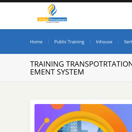
Skip
to
content
Pusat Pelatihan dan S
Informasi Public Training, Inhouse, Sertifikasi di I
Home
Public Training
Inhouse
Sert
TRAINING TRANSPOTRTATIO
EMENT SYSTEM