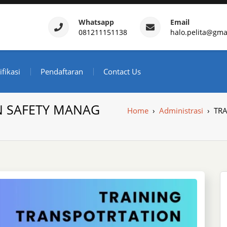
Whatsapp
Email
081211151138
halo.pelita@gma
ertifikasi – Daftar Trainin
ndonesia
ifikasi
Pendaftaran
Contact Us
N SAFETY MANAG
Home
›
Administrasi
›
TR