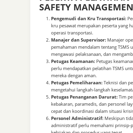
SAFETY MANAGEMEN
Pengemudi dan Kru Transportasi:
Pen
kru pesawat merupakan peserta yang h
operasi transportasi.
Manajer dan Supervisor:
Manajer oper
pemahaman mendalam tentang TSMS un
mengawasi pelaksanaan, dan mengambi
Petugas Keamanan:
Petugas keamanan 
perlu mendapatkan pelatihan TSMS unt
mereka dengan aman.
Petugas Pemeliharaan:
Teknisi dan pe
mengetahui langkah-langkah keselamat
Petugas Penanganan Darurat:
Tim pe
kebakaran, paramedis, dan personel lay
cepat dan koordinasi dalam situasi krisi
Personel Administratif:
Meskipun tidak
administratif perlu memahami prinsip
kebijakan dan prosedur yang tepat.