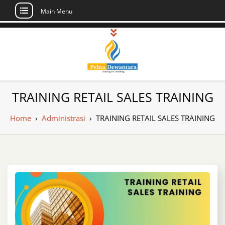
Main Menu
Skip
to
content
Pusat Pelatihan
Informasi Public Training, Inhouse,
TRAINING RETAIL SALES TRAINING
Sertifikasi di Indonesia
dan Sertifikasi –
Home
›
Administrasi
›
TRAINING RETAIL SALES TRAINING
Daftar Training
Indonesia