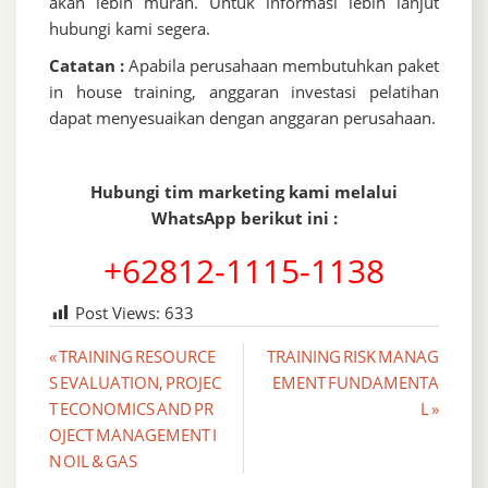
akan lebih murah. Untuk informasi lebih lanjut
hubungi kami segera.
Catatan :
Apabila perusahaan membutuhkan paket
in house training, anggaran investasi pelatihan
dapat menyesuaikan dengan anggaran perusahaan.
Hubungi tim marketing kami melalui
WhatsApp berikut ini :
+62812-1115-1138
Post Views:
633
Post
« TRAINING RESOURCE
TRAINING RISK MANAG
S EVALUATION, PROJEC
EMENT FUNDAMENTA
navigation
T ECONOMICS AND PR
L »
OJECT MANAGEMENT I
N OIL & GAS