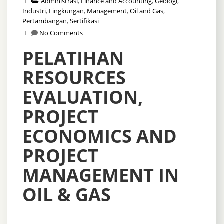
Administrasi
,
Finance and Accounting
,
Geologi
,
Industri
,
Lingkungan
,
Management
,
Oil and Gas
,
Pertambangan
,
Sertifikasi
No Comments
PELATIHAN
RESOURCES
EVALUATION,
PROJECT
ECONOMICS AND
PROJECT
MANAGEMENT IN
OIL & GAS