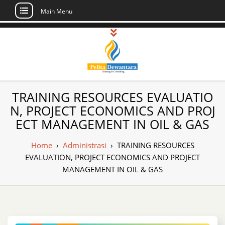
Main Menu
Skip
to
content
Pusat Pelatihan
Informasi Public Training, Inhouse,
TRAINING RESOURCES EVALUATIO
Sertifikasi di Indonesia
dan Sertifikasi –
N, PROJECT ECONOMICS AND PROJ
ECT MANAGEMENT IN OIL & GAS
Daftar Training
Indonesia
Home
›
Administrasi
›
TRAINING RESOURCES
EVALUATION, PROJECT ECONOMICS AND PROJECT
MANAGEMENT IN OIL & GAS