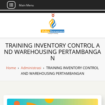
Main Menu
Skip
to
content
Pusat Pelatihan
Informasi Public Training, Inhouse,
TRAINING INVENTORY CONTROL A
Sertifikasi di Indonesia
dan Sertifikasi –
ND WAREHOUSING PERTAMBANGA
N
Daftar Training
Indonesia
Home
›
Administrasi
›
TRAINING INVENTORY CONTROL
AND WAREHOUSING PERTAMBANGAN