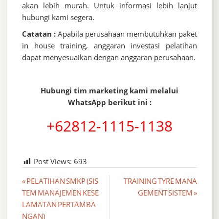
akan lebih murah. Untuk informasi lebih lanjut
hubungi kami segera.
Catatan :
Apabila perusahaan membutuhkan paket
in house training, anggaran investasi pelatihan
dapat menyesuaikan dengan anggaran perusahaan.
Hubungi tim marketing kami melalui
WhatsApp berikut ini :
+62812-1115-1138
Post Views:
693
Post
« PELATIHAN SMKP (SIS
TRAINING TYRE MANA
TEM MANAJEMEN KESE
GEMENT SISTEM »
navigation
LAMATAN PERTAMBA
NGAN)