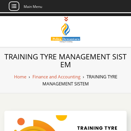
Main Menu
Skip
to
content
Pusat Pelatihan
Informasi Public Training, Inhouse,
TRAINING TYRE MANAGEMENT SIST
Sertifikasi di Indonesia
dan Sertifikasi –
EM
Daftar Training
Home
›
Finance and Accounting
›
TRAINING TYRE
Indonesia
MANAGEMENT SISTEM