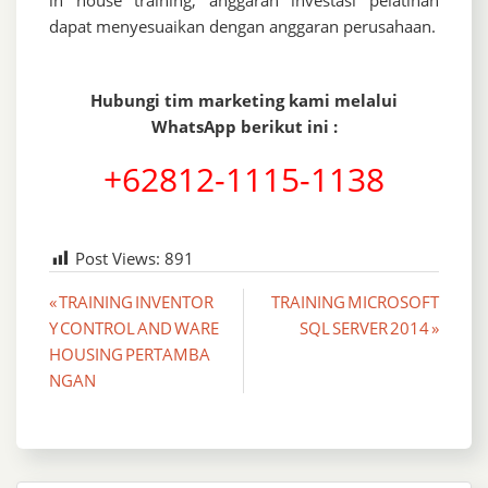
dapat menyesuaikan dengan anggaran perusahaan.
Hubungi tim marketing kami melalui
WhatsApp berikut ini :
+62812-1115-1138
Post Views:
891
Post
« TRAINING INVENTOR
TRAINING MICROSOFT
Y CONTROL AND WARE
SQL SERVER 2014 »
navigation
HOUSING PERTAMBA
NGAN