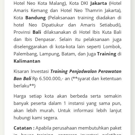
Hotel Neo Kota Malang), Kota DKI
Jakarta
(Hotel
Amaris Kemang dan Hotel Neo Thamrin Jakarta),
Kota
Bandung
(Pelaksanaan training diadakan di
hotel Neo Dipatiukur dan Amaris Setiabudi),
Provinsi
Bali
dilaksanakan di Hotel Ibis Kuta Bali
dan Ibis Denpasar. Selain itu pelaksanaan juga
diselenggarakan di kota-kota lain seperti Lombok,
Palembang, Lampung, Batam, dan Juga
Training
di
Kalimantan
Kisaran Investasi
Training Penjadwalan Perawatan
Ban Bali
Rp 6.500.000,- an (**syarat dan ketentuan
berlaku**)
Harga setiap kota akan berbeda serta semakin
banyak peserta dalam 1 instansi yang sama pun,
akan lebih murah. Untuk informasi lebih lanjut
hubungi kami segera.
Catatan :
Apabila perusahaan membutuhkan paket
in house training, anggaran investasi pelatihan