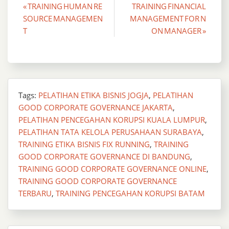
Post
« TRAINING HUMAN RE
TRAINING FINANCIAL
SOURCE MANAGEMEN
MANAGEMENT FOR N
navigation
T
ON MANAGER »
Tags:
PELATIHAN ETIKA BISNIS JOGJA
,
PELATIHAN
GOOD CORPORATE GOVERNANCE JAKARTA
,
PELATIHAN PENCEGAHAN KORUPSI KUALA LUMPUR
,
PELATIHAN TATA KELOLA PERUSAHAAN SURABAYA
,
TRAINING ETIKA BISNIS FIX RUNNING
,
TRAINING
GOOD CORPORATE GOVERNANCE DI BANDUNG
,
TRAINING GOOD CORPORATE GOVERNANCE ONLINE
,
TRAINING GOOD CORPORATE GOVERNANCE
TERBARU
,
TRAINING PENCEGAHAN KORUPSI BATAM