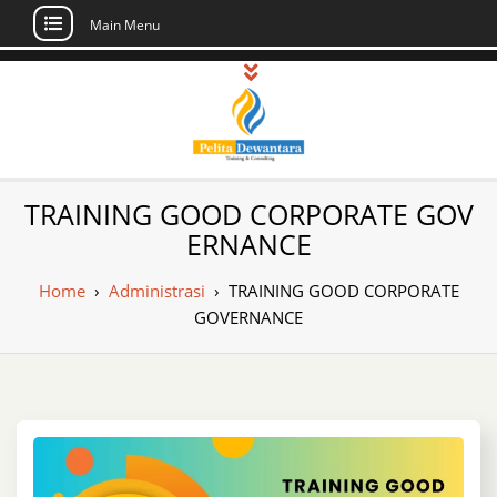
Main Menu
Skip
to
content
Pusat Pelatihan
Informasi Public Training, Inhouse,
TRAINING GOOD CORPORATE GOV
Sertifikasi di Indonesia
dan Sertifikasi –
ERNANCE
Daftar Training
Home
›
Administrasi
›
TRAINING GOOD CORPORATE
Indonesia
GOVERNANCE