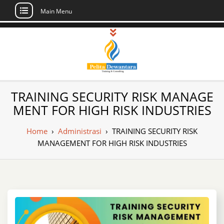
Main Menu
Skip
to
content
Pusat Pelatihan
Informasi Public Training, Inhouse,
TRAINING SECURITY RISK MANAGE
Sertifikasi di Indonesia
dan Sertifikasi –
MENT FOR HIGH RISK INDUSTRIES
Daftar Training
Home
›
Administrasi
›
TRAINING SECURITY RISK
Indonesia
MANAGEMENT FOR HIGH RISK INDUSTRIES