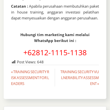
Catatan :
Apabila perusahaan membutuhkan paket
in house training, anggaran investasi pelatihan
dapat menyesuaikan dengan anggaran perusahaan.
Hubungi tim marketing kami melalui
WhatsApp berikut ini :
+62812-1115-1138
Post Views:
648
Post
« TRAINING SECURITY R
TRAINING SECURITY VU
ISK ASSESSMENT FOR L
LNERABILITY ASSESSM
navigation
EADERS
ENT »