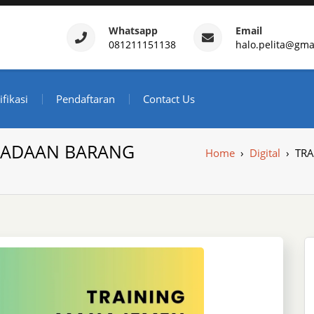
Whatsapp
Email
081211151138
halo.pelita@gma
ertifikasi – Daftar Trainin
ndonesia
ifikasi
Pendaftaran
Contact Us
GADAAN BARANG
Home
›
Digital
›
TRA