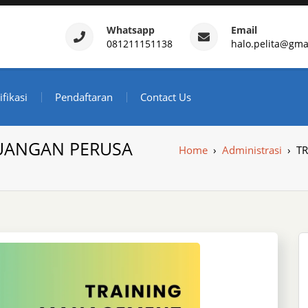
Whatsapp
Email
081211151138
halo.pelita@gma
ertifikasi – Daftar Trainin
ndonesia
ifikasi
Pendaftaran
Contact Us
UANGAN PERUSA
Home
›
Administrasi
›
T