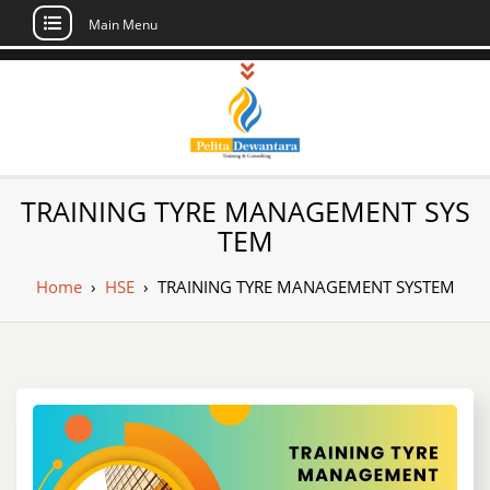
Main Menu
Skip
to
content
Pusat Pelatihan
Informasi Public Training, Inhouse,
TRAINING TYRE MANAGEMENT SYS
Sertifikasi di Indonesia
dan Sertifikasi –
TEM
Daftar Training
Home
›
HSE
›
TRAINING TYRE MANAGEMENT SYSTEM
Indonesia