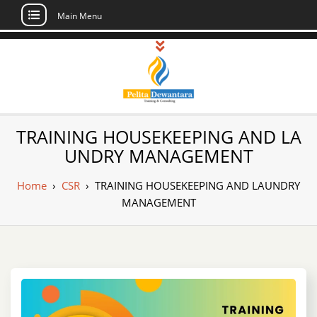
Main Menu
Skip
to
content
Pusat Pelatihan
Informasi Public Training, Inhouse,
TRAINING HOUSEKEEPING AND LA
Sertifikasi di Indonesia
dan Sertifikasi –
UNDRY MANAGEMENT
Daftar Training
Home
›
CSR
›
TRAINING HOUSEKEEPING AND LAUNDRY
Indonesia
MANAGEMENT