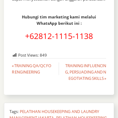
Hubungi tim marketing kami melalui
WhatsApp berikut ini :
+62812-1115-1138
Post Views:
849
Post
« TRAINING QA/QC FO
TRAINING INFLUENCIN
R ENGINEERING
G, PERSUADING AND N
navigation
EGOTIATING SKILLS »
Tags:
PELATIHAN HOUSEKEEPING AND LAUNDRY
MANAGEMENT JAKARTA
,
PELATIHAN HOUSEKEEPING