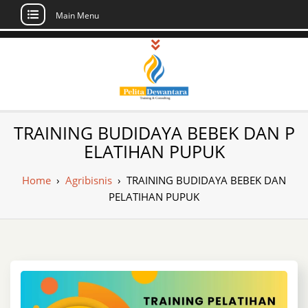
Main Menu
Skip
to
content
Pusat Pelatihan
Informasi Public Training, Inhouse,
TRAINING BUDIDAYA BEBEK DAN P
Sertifikasi di Indonesia
dan Sertifikasi –
ELATIHAN PUPUK
Daftar Training
Home
›
Agribisnis
›
TRAINING BUDIDAYA BEBEK DAN
Indonesia
PELATIHAN PUPUK