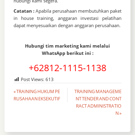
hubungi kami segera.
Catatan :
Apabila perusahaan membutuhkan paket
in house training, anggaran investasi pelatihan
dapat menyesuaikan dengan anggaran perusahaan.
Hubungi tim marketing kami melalui
WhatsApp berikut ini :
+62812-1115-1138
Post Views:
613
Post
« TRAINING HUKUM PE
TRAINING MANAGEME
RUSAHAAN EKSEKUTIF
NT TENDER AND CONT
navigation
RACT ADMINISTRATIO
N »