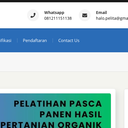
Whatsapp
Email
081211151138
halo.pelita@gma
ertifikasi – Daftar Trainin
ndonesia
ifikasi
Pendaftaran
Contact Us