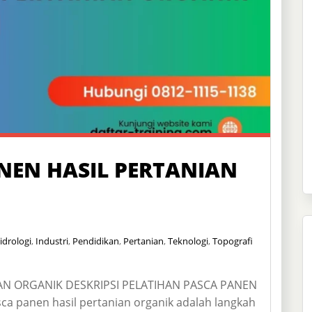
NEN HASIL PERTANIAN
idrologi
,
Industri
,
Pendidikan
,
Pertanian
,
Teknologi
,
Topografi
AN ORGANIK DESKRIPSI PELATIHAN PASCA PANEN
a panen hasil pertanian organik adalah langkah