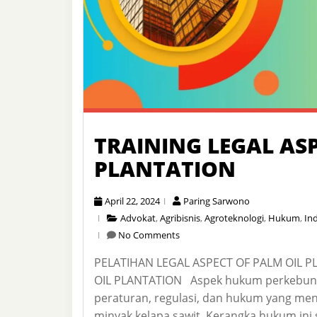
TRAINING LEGAL ASP
PLANTATION
April 22, 2024
Paring Sarwono
Advokat
,
Agribisnis
,
Agroteknologi
,
Hukum
,
Ind
No Comments
PELATIHAN LEGAL ASPECT OF PALM OIL 
OIL PLANTATION Aspek hukum perkebunan
peraturan, regulasi, dan hukum yang men
minyak kelapa sawit. Kerangka hukum ini 