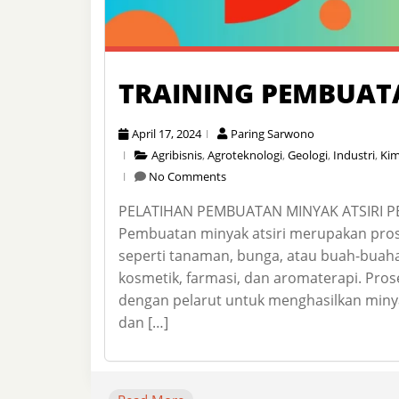
TRAINING PEMBUAT
April 17, 2024
Paring Sarwono
Agribisnis
,
Agroteknologi
,
Geologi
,
Industri
,
Kim
No Comments
PELATIHAN PEMBUATAN MINYAK ATSIRI 
Pembuatan minyak atsiri merupakan prose
seperti tanaman, bunga, atau buah-buaha
kosmetik, farmasi, dan aromaterapi. Proses
dengan pelarut untuk menghasilkan minya
dan […]