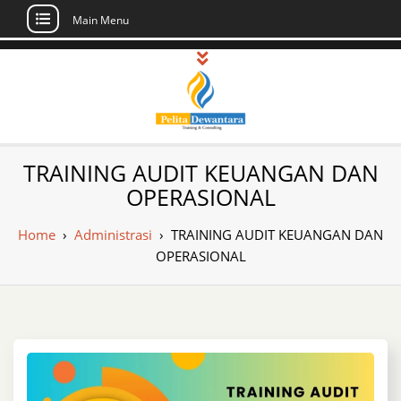
Main Menu
Skip
to
content
Pusat Pelatihan
Informasi Public Training, Inhouse,
TRAINING AUDIT KEUANGAN DAN
Sertifikasi di Indonesia
dan Sertifikasi –
OPERASIONAL
Daftar Training
Home
›
Administrasi
›
TRAINING AUDIT KEUANGAN DAN
Indonesia
OPERASIONAL