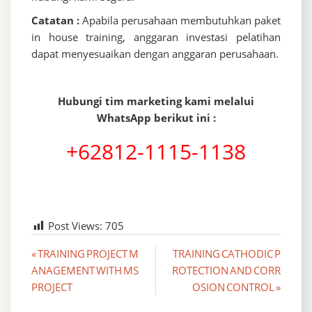
Catatan :
Apabila perusahaan membutuhkan paket
in house training, anggaran investasi pelatihan
dapat menyesuaikan dengan anggaran perusahaan.
Hubungi tim marketing kami melalui
WhatsApp berikut ini :
+62812-1115-1138
Post Views:
705
Post
« TRAINING PROJECT M
TRAINING CATHODIC P
ANAGEMENT WITH MS
ROTECTION AND CORR
navigation
PROJECT
OSION CONTROL »