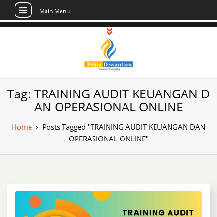
Main Menu
Skip
to
content
Pusat Pelatihan
Informasi Public Training, Inhouse,
Tag:
TRAINING AUDIT KEUANGAN D
Sertifikasi di Indonesia
dan Sertifikasi –
AN OPERASIONAL ONLINE
Daftar Training
Home
›
Posts Tagged "TRAINING AUDIT KEUANGAN DAN
Indonesia
OPERASIONAL ONLINE"