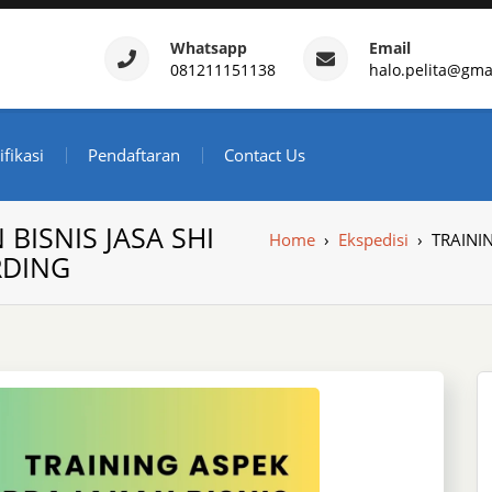
Whatsapp
Email
081211151138
halo.pelita@gma
ertifikasi – Daftar Trainin
ndonesia
ifikasi
Pendaftaran
Contact Us
BISNIS JASA SHI
Home
›
Ekspedisi
›
TRAINI
RDING