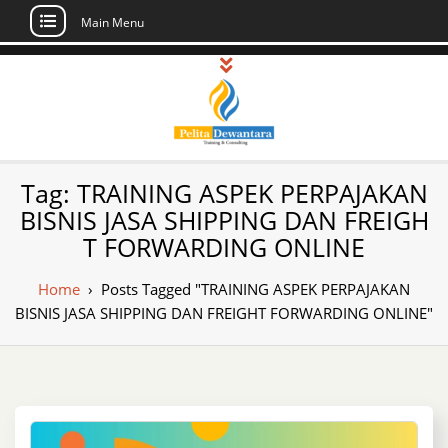
Main Menu
Skip
to
content
Pusat Pelatihan
Informasi Public Training, Inhouse,
Tag:
TRAINING ASPEK PERPAJAKAN
Sertifikasi di Indonesia
dan Sertifikasi –
BISNIS JASA SHIPPING DAN FREIGH
T FORWARDING ONLINE
Daftar Training
Indonesia
Home
›
Posts Tagged "TRAINING ASPEK PERPAJAKAN
BISNIS JASA SHIPPING DAN FREIGHT FORWARDING ONLINE"