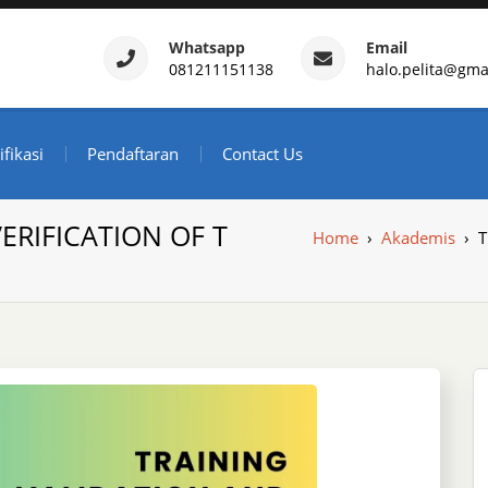
Whatsapp
Email
081211151138
halo.pelita@gma
ertifikasi – Daftar Trainin
ndonesia
ifikasi
Pendaftaran
Contact Us
ERIFICATION OF T
Home
›
Akademis
›
T