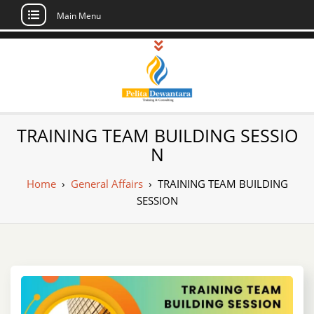
Main Menu
Skip
to
content
Pusat Pelatihan
Informasi Public Training, Inhouse,
TRAINING TEAM BUILDING SESSIO
Sertifikasi di Indonesia
dan Sertifikasi –
N
Daftar Training
Home
›
General Affairs
›
TRAINING TEAM BUILDING
Indonesia
SESSION