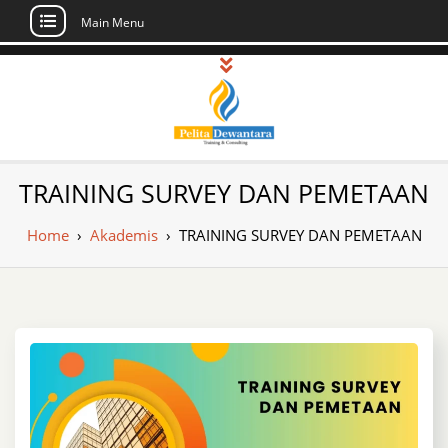
Main Menu
Skip
to
content
Pusat Pelatihan
Informasi Public Training, Inhouse,
TRAINING SURVEY DAN PEMETAAN
Sertifikasi di Indonesia
dan Sertifikasi –
Home
›
Akademis
›
TRAINING SURVEY DAN PEMETAAN
Daftar Training
Indonesia