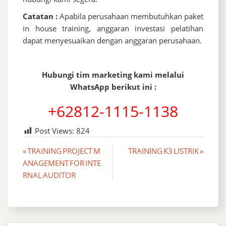
Catatan :
Apabila perusahaan membutuhkan paket
in house training, anggaran investasi pelatihan
dapat menyesuaikan dengan anggaran perusahaan.
Hubungi tim marketing kami melalui
WhatsApp berikut ini :
+62812-1115-1138
Post Views:
824
Post
« TRAINING PROJECT M
TRAINING K3 LISTRIK »
ANAGEMENT FOR INTE
navigation
RNAL AUDITOR