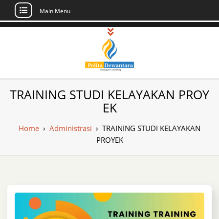
Main Menu
Skip
to
content
Pusat Pelatihan
Informasi Public Training, Inhouse,
TRAINING STUDI KELAYAKAN PROY
Sertifikasi di Indonesia
dan Sertifikasi –
EK
Daftar Training
Home
›
Administrasi
›
TRAINING STUDI KELAYAKAN
Indonesia
PROYEK