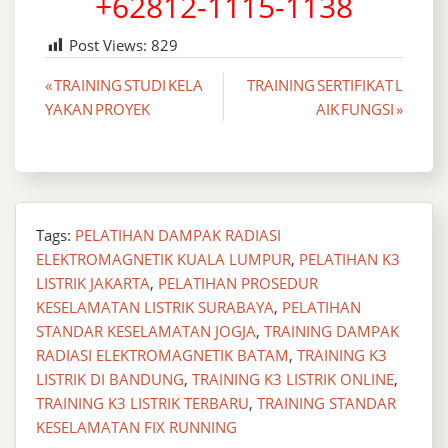
+62812-1115-1138
Post Views:
829
Post
« TRAINING STUDI KELA
TRAINING SERTIFIKAT L
YAKAN PROYEK
AIK FUNGSI »
navigation
Tags:
PELATIHAN DAMPAK RADIASI
ELEKTROMAGNETIK KUALA LUMPUR
,
PELATIHAN K3
LISTRIK JAKARTA
,
PELATIHAN PROSEDUR
KESELAMATAN LISTRIK SURABAYA
,
PELATIHAN
STANDAR KESELAMATAN JOGJA
,
TRAINING DAMPAK
RADIASI ELEKTROMAGNETIK BATAM
,
TRAINING K3
LISTRIK DI BANDUNG
,
TRAINING K3 LISTRIK ONLINE
,
TRAINING K3 LISTRIK TERBARU
,
TRAINING STANDAR
KESELAMATAN FIX RUNNING