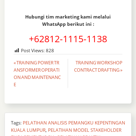
Hubungi tim marketing kami melalui
WhatsApp berikut ini :
+62812-1115-1138
Post Views:
828
Post
« TRAINING POWER TR
TRAINING WORKSHOP
ANSFORMER OPERATI
CONTRACT DRAFTING »
navigation
ON AND MAINTENANC
E
Tags:
PELATIHAN ANALISIS PEMANGKU KEPENTINGAN
KUALA LUMPUR
,
PELATIHAN MODEL STAKEHOLDER