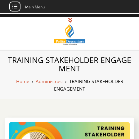
Main Menu
Skip
to
content
Pusat Pelatihan
Informasi Public Training, Inhouse,
TRAINING STAKEHOLDER ENGAGE
Sertifikasi di Indonesia
dan Sertifikasi –
MENT
Daftar Training
Home
›
Administrasi
›
TRAINING STAKEHOLDER
Indonesia
ENGAGEMENT