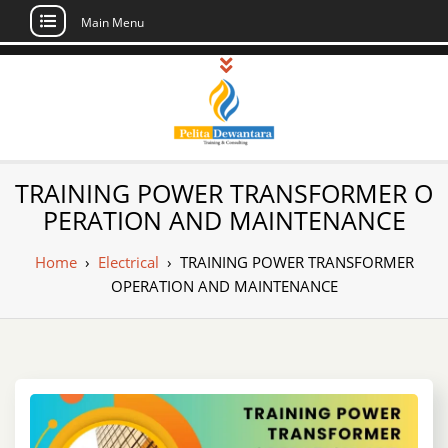
Main Menu
Skip
to
content
Pusat Pelatihan
Informasi Public Training, Inhouse,
TRAINING POWER TRANSFORMER O
Sertifikasi di Indonesia
dan Sertifikasi –
PERATION AND MAINTENANCE
Daftar Training
Home
›
Electrical
›
TRAINING POWER TRANSFORMER
Indonesia
OPERATION AND MAINTENANCE