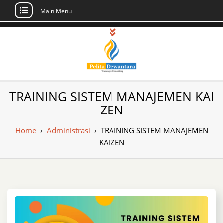
Main Menu
Skip
to
content
Pusat Pelatihan
Informasi Public Training, Inhouse,
TRAINING SISTEM MANAJEMEN KAI
Sertifikasi di Indonesia
dan Sertifikasi –
ZEN
Daftar Training
Home
›
Administrasi
›
TRAINING SISTEM MANAJEMEN
Indonesia
KAIZEN