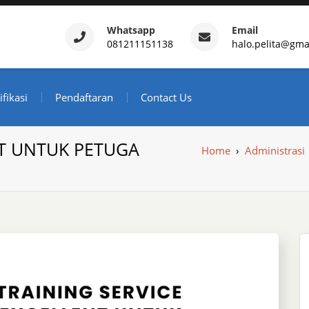
Whatsapp
Email
081211151138
halo.pelita@gma
ertifikasi – Daftar Trainin
ndonesia
ifikasi
Pendaftaran
Contact Us
NT UNTUK PETUGA
Home
›
Administrasi