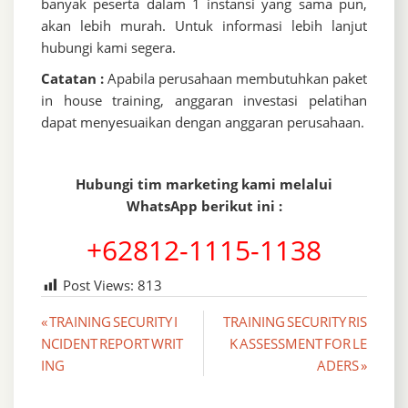
banyak peserta dalam 1 instansi yang sama pun,
akan lebih murah. Untuk informasi lebih lanjut
hubungi kami segera.
Catatan :
Apabila perusahaan membutuhkan paket
in house training, anggaran investasi pelatihan
dapat menyesuaikan dengan anggaran perusahaan.
Hubungi tim marketing kami melalui
WhatsApp berikut ini :
+62812-1115-1138
Post Views:
813
Post
« TRAINING SECURITY I
TRAINING SECURITY RIS
NCIDENT REPORT WRIT
K ASSESSMENT FOR LE
navigation
ING
ADERS »