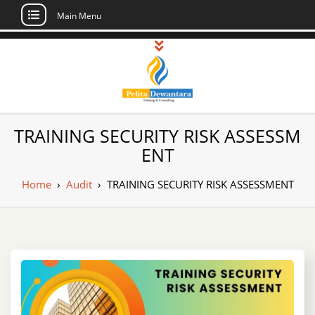
Main Menu
Skip
to
content
Pusat Pelatihan
Informasi Public Training, Inhouse,
TRAINING SECURITY RISK ASSESSM
Sertifikasi di Indonesia
dan Sertifikasi –
ENT
Daftar Training
Home
›
Audit
›
TRAINING SECURITY RISK ASSESSMENT
Indonesia