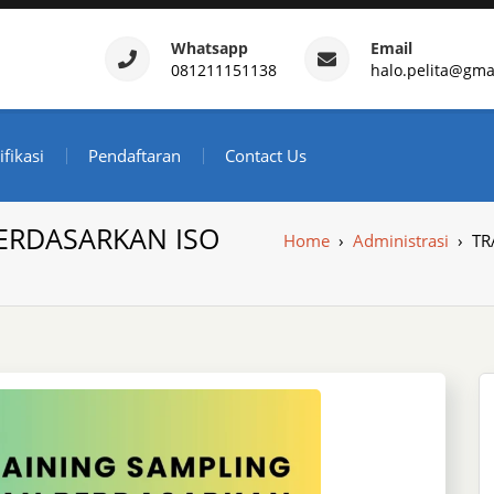
Whatsapp
Email
081211151138
halo.pelita@gma
ertifikasi – Daftar Trainin
ndonesia
ifikasi
Pendaftaran
Contact Us
ERDASARKAN ISO
Home
›
Administrasi
›
TR