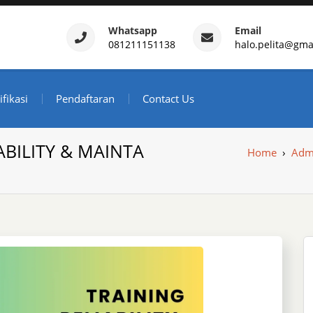
Whatsapp
Email
081211151138
halo.pelita@gma
ertifikasi – Daftar Trainin
ndonesia
ifikasi
Pendaftaran
Contact Us
LABILITY & MAINTA
Home
›
Admi