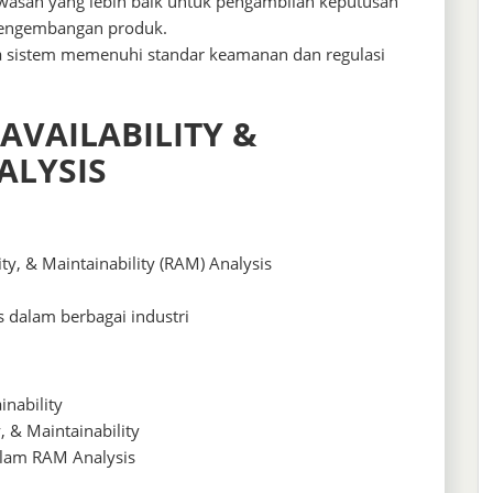
wasan yang lebih baik untuk pengambilan keputusan
 pengembangan produk.
 sistem memenuhi standar keamanan dan regulasi
 AVAILABILITY &
ALYSIS
ity, & Maintainability (RAM) Analysis
s dalam berbagai industri
ainability
y, & Maintainability
alam RAM Analysis