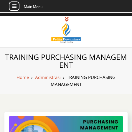
Main Menu
Skip
to
content
Pusat Pelatihan
Informasi Public Training, Inhouse,
TRAINING PURCHASING MANAGEM
Sertifikasi di Indonesia
dan Sertifikasi –
ENT
Daftar Training
Home
›
Administrasi
›
TRAINING PURCHASING
Indonesia
MANAGEMENT