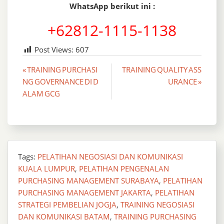
WhatsApp berikut ini :
+62812-1115-1138
Post Views:
607
Post
« TRAINING PURCHASI
TRAINING QUALITY ASS
NG GOVERNANCE DI D
URANCE »
navigation
ALAM GCG
Tags:
PELATIHAN NEGOSIASI DAN KOMUNIKASI
KUALA LUMPUR
,
PELATIHAN PENGENALAN
PURCHASING MANAGEMENT SURABAYA
,
PELATIHAN
PURCHASING MANAGEMENT JAKARTA
,
PELATIHAN
STRATEGI PEMBELIAN JOGJA
,
TRAINING NEGOSIASI
DAN KOMUNIKASI BATAM
,
TRAINING PURCHASING