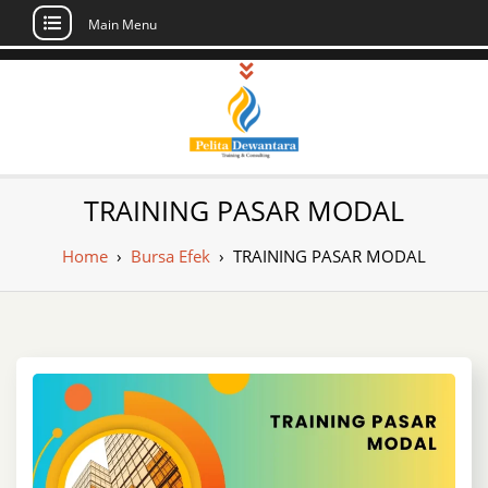
Main Menu
Skip
to
content
Pusat Pelatihan
Informasi Public Training, Inhouse,
TRAINING PASAR MODAL
Sertifikasi di Indonesia
dan Sertifikasi –
Home
›
Bursa Efek
›
TRAINING PASAR MODAL
Daftar Training
Indonesia