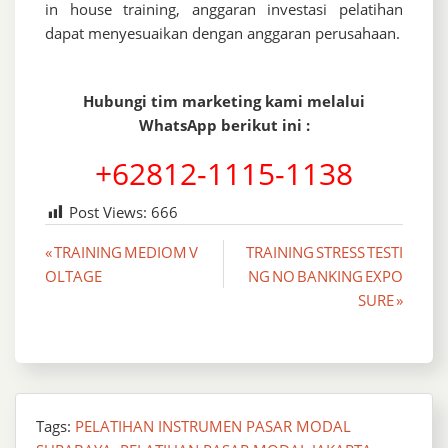
in house training, anggaran investasi pelatihan
dapat menyesuaikan dengan anggaran perusahaan.
Hubungi tim marketing kami melalui
WhatsApp berikut ini :
+62812-1115-1138
Post Views:
666
Post
« TRAINING MEDIOM V
TRAINING STRESS TESTI
OLTAGE
NG NO BANKING EXPO
navigation
SURE »
Tags:
PELATIHAN INSTRUMEN PASAR MODAL