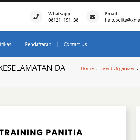
Whatsapp
Email
081211151138
halo.pelita@gma
ertifikasi – Daftar Trainin
ndonesia
ifikasi
Pendaftaran
Contact Us
 KESELAMATAN DA
Home
›
Event Organizer