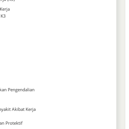
Kerja
 K3
akan Pengendalian
yakit Akibat Kerja
n Protektif