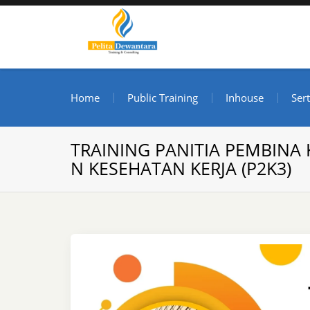
Skip
to
content
Pusat Pelatihan dan S
Informasi Public Training, Inhouse, Sertifikasi di I
Home
Public Training
Inhouse
Sert
TRAINING PANITIA PEMBINA
N KESEHATAN KERJA (P2K3)